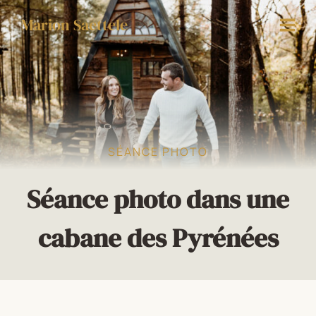
Aller
au
Marion Saettele
contenu
SÉANCE PHOTO
Séance photo dans une
cabane des Pyrénées