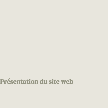
Présentation du site web
Nom du site
: Marion Saettele – Photographe Toulouse
URL complète du site
:
https://www.marionsaettele.com